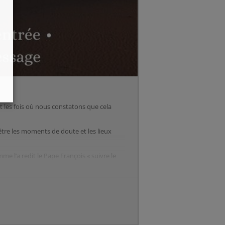
t les fois où nous constatons que cela
être les moments de doute et les lieux
 l’a redit le Pape François « suivre le
lques clés pour ce temps de
a grande Fête de la Résurrection !