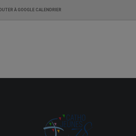
OUTER À GOOGLE CALENDRIER
ailles
/7nQvtV4xF