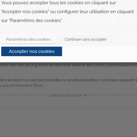
Vous pouvez accepter tous les cookies en cliquant sur
"Accepter nos cookies" ou configurer leur utilisation en cliquant
sur "Paramètres des cookies".
Paramètres des cookies
Continuer sans accepter
Accepter nos cookies
enter nos vies pour grandir en liberté et devenir des Saints, nombreuses son
bulences dans nos vies personnelles ou professionnelles, nombreux peuvent 
 pas entièrement libres.
rs la terre promise, nous pouvons profiter de ce temps de Carême, pour comme
Lire (un peu) plus
 de la souffrance vers la joie, de la mort vers la vie ».
du 07/02/2024,
le père Louis Thomazo viendra nous partager que
 de regagner en liberté intérieure, et de préparer nos cœurs à l