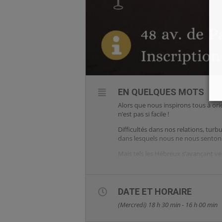
EN QUELQUES MOTS
Alors que nous inspirons tous à ori
n’est pas si facile !
Difficultés dans nos relations, tur
dans lesquels nous ne nous sentons
Mais tels les Hébreux s’avançant ve
chemin de l’esclavage vers la liberté,
Pour cette 5ème soirée spi 
DATE ET HORAIRE
Carême, afin de nous permettre
(Mercredi) 18 h 30 min - 16 h 00 min
Mercredi 7 février