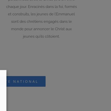
chaque jour. Enracinés dans la foi, formés
et construits, les jeunes de l’Emmanuel
sont des chrétiens engagés dans le
monde pour annoncer le Christ aux
jeunes qu’ils côtoient.
SITE NATIONAL