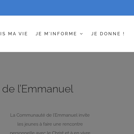
IS MA VIE
JE M’INFORME
JE DONNE !
de l’Emmanuel
La Communauté de l’Emmanuel invite
les jeunes à faire une rencontre
personnelle avec le Christ et à en vivre