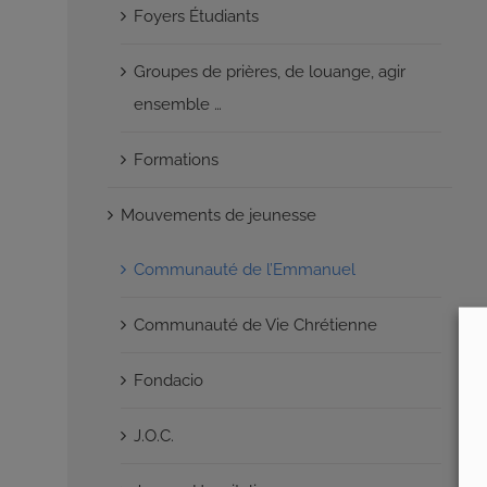
Foyers Étudiants
Groupes de prières, de louange, agir
ensemble …
Formations
Mouvements de jeunesse
Communauté de l’Emmanuel
Communauté de Vie Chrétienne
Fondacio
J.O.C.