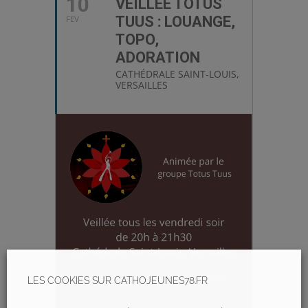
10
VEILLÉE TOTUS
TUUS : LOUANGE,
FEV
TOPO,
ADORATION
CATHÉDRALE SAINT-LOUIS,
VERSAILLES
LES COOKIES SUR CATHOJEUNES78.FR