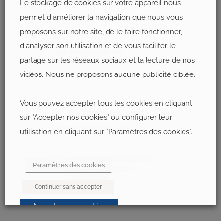
Le stockage de cookies sur votre appareil nous
EN QUELQUES MOTS
permet d'améliorer la navigation que nous vous
Veillées animées par le groupe Totus
proposons sur notre site, de le faire fonctionner,
Tuus
d'analyser son utilisation et de vous faciliter le
tous les vendredis soir
partage sur les réseaux sociaux et la lecture de nos
de 20h à 21h15
vidéos. Nous ne proposons aucune publicité ciblée.
Cathédrale Saint-Louis de Versailles
Vous pouvez accepter tous les cookies en cliquant
DATE ET HORAIRE
sur "Accepter nos cookies" ou configurer leur
(Vendredi) 20 h 00 min - 21 h 30 min
utilisation en cliquant sur "Paramètres des cookies".
AJOUTER AU CALENDRIER
Paramètres des cookies
AJOUTER À GOOGLE
CALENDRIER
Continuer sans accepter
Accepter nos cookies