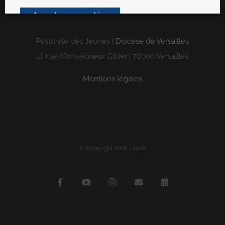
Accepter nos cookies
Pastorale des Jeunes |
Diocèse de Versailles
16 rue Monseigneur Gibier | 78000 Versailles
Mentions légales
© Copyright 2016 -
2026
Facebook
YouTube
Instagram
Email
Agenda