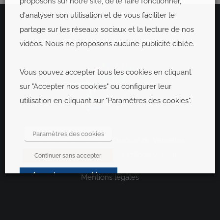
proposons sur notre site, de le faire fonctionner,
d'analyser son utilisation et de vous faciliter le
partage sur les réseaux sociaux et la lecture de nos
vidéos. Nous ne proposons aucune publicité ciblée.
Vous pouvez accepter tous les cookies en cliquant
sur "Accepter nos cookies" ou configurer leur
utilisation en cliquant sur "Paramètres des cookies".
Paramètres des cookies
Pastorale des Jeunes |
Diocèse de Versailles
16 rue Monseigneur Gibier | 78000 Versailles
Continuer sans accepter
Accepter nos cookies
Mentions légales