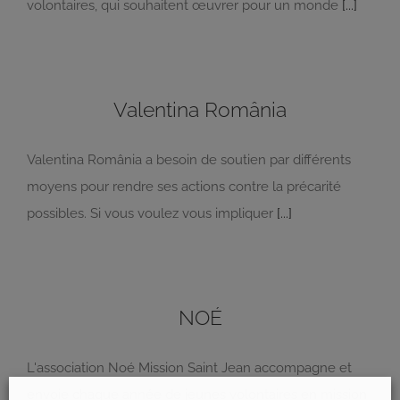
volontaires, qui souhaitent œuvrer pour un monde
[...]
Valentina România
Valentina România a besoin de soutien par différents
moyens pour rendre ses actions contre la précarité
possibles. Si vous voulez vous impliquer
[...]
NOÉ
L'association Noé Mission Saint Jean accompagne et
envoie chaque année de jeunes volontaires en mission