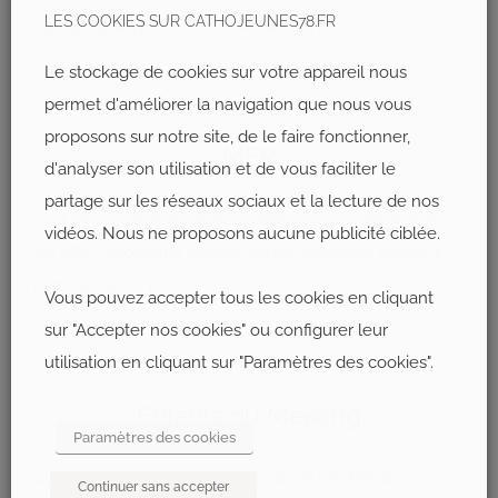
LES COOKIES SUR CATHOJEUNES78.FR
humanitaire, pour une durée de 10
[...]
Le stockage de cookies sur votre appareil nous
permet d'améliorer la navigation que nous vous
proposons sur notre site, de le faire fonctionner,
MEP
d'analyser son utilisation et de vous faciliter le
partage sur les réseaux sociaux et la lecture de nos
Tout ce qu’il faut savoir pour partir en volontariat avec
vidéos. Nous ne proposons aucune publicité ciblée.
les MEP. Volontariat longue durée, Vous êtes prêt(e) à
partir entre 1
[...]
Vous pouvez accepter tous les cookies en cliquant
sur "Accepter nos cookies" ou configurer leur
utilisation en cliquant sur "Paramètres des cookies".
Enfants du Mékong
Paramètres des cookies
Qu'est-ce qu'un volontaire Bambou? Les Bambous sont
Continuer sans accepter