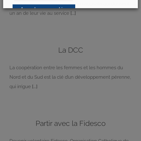
des Volontaires de Solidarité internationale qui donnent
Accepter nos cookies
un an de leur vie au service
[...]
La DCC
La coopération entre les femmes et les hommes du
Nord et du Sud est la clé d’un développement pérenne,
qui irrigue
[...]
Partir avec la Fidesco