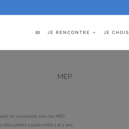
JE RENCONTRE
JE CHOIS
MEP
partir en volontariat avec les MEP.
êtes prêt(e) à partir entre 1 et 2 ans.