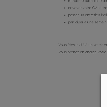
remplir le formulaire d’
envoyer votre CV, lettr
passer un entretien ind
participer à une semain
Vous êtes invité à un week-en
Vous prenez en charge votre bi