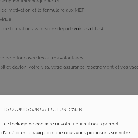
inscription téléchargeable
ici
e de motivation et le formulaire aux MEP
ividuel
e de formation avant votre départ (
voir les dates
)
d de retour avec les autres volontaires.
llet d’avion, votre visa, votre assurance rapatriement et vos vacc
LES COOKIES SUR CATHOJEUNES78.FR
Le stockage de cookies sur votre appareil nous permet
d'améliorer la navigation que nous vous proposons sur notre