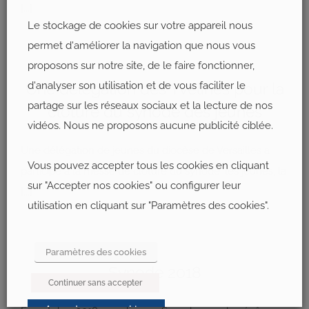
[...]
Le stockage de cookies sur votre appareil nous
permet d'améliorer la navigation que nous vous
proposons sur notre site, de le faire fonctionner,
d'analyser son utilisation et de vous faciliter le
Une délégation des Yvelines pour la
partage sur les réseaux sociaux et la lecture de nos
clôture du synode des jeunes
vidéos. Nous ne proposons aucune publicité ciblée.
Une délégation de jeunes du diocèse de Versailles a
Vous pouvez accepter tous les cookies en cliquant
participé à la messe de clôture du synode ‘les jeunes, la
sur "Accepter nos cookies" ou configurer leur
[...]
utilisation en cliquant sur "Paramètres des cookies".
Paramètres des cookies
Synode 2018
Continuer sans accepter