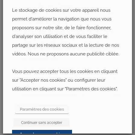
faire un
don par chèque
à l’ordre de ADV-JMJ et à
Le stockage de cookies sur votre appareil nous
envoyer au Service Ressources au 16 rue Mgr
permet d'améliorer la navigation que nous vous
Gibier, 78000, Versailles
proposons sur notre site, de le faire fonctionner,
faire un
don en ligne
en suivant le lien suivant :
d'analyser son utilisation et de vous faciliter le
https://www.catholique78.fr/eglise-en-
partage sur les réseaux sociaux et la lecture de nos
yvelines/je-soutiens-laction-de-leglise/les-
vidéos. Nous ne proposons aucune publicité ciblée.
souscriptions/#SD
faire un
don par virement
avec le libellé « ADV –
Vous pouvez accepter tous les cookies en cliquant
JMJ 2023 » (IBAN : FR76 1820 6000 1065 0332
sur "Accepter nos cookies" ou configurer leur
7989 745) et envoyant un mail à
utilisation en cliquant sur "Paramètres des cookies".
donateurs@catholique78.fr
avec tes coordonnées
postales.
Paramètres des cookies
Ces trois modes de don, sans contreparties, donnent
Continuer sans accepter
lieu à un reçu fiscal.
Accepter nos cookies