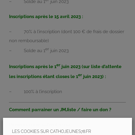
– Solde au 1
juin 2023
Inscriptions après le 15 avril 2023 :
– 70% à l’inscription (dont 100 € de frais de dossier
non remboursable)
er
– Solde au 1
juin 2023
er
Inscriptions après le 1
juin 2023 (sur liste d’attente
er
les inscriptions étant closes le 1
juin 2023) :
– 100% à l’inscription
Comment parrainer un JMJiste / faire un don ?
Plusieurs choix s’offrent à moi :
LES COOKIES SUR CATHOJEUNES78.FR