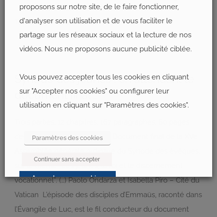
proposons sur notre site, de le faire fonctionner,
d'analyser son utilisation et de vous faciliter le
Télécharger le document ici.
partage sur les réseaux sociaux et la lecture de nos
vidéos. Nous ne proposons aucune publicité ciblée.
Synode des jeunes : en attendant le
Vous pouvez accepter tous les cookies en cliquant
sur "Accepter nos cookies" ou configurer leur
document final …
utilisation en cliquant sur "Paramètres des cookies".
Trois parties, 12 chapitres, 167 paragraphes, 60 pages :
c’est ainsi que se présente le Document final de la XVe
Paramètres des cookies
Assemblée générale ordinaire du Synode des évêques,
Continuer sans accepter
sur le thème “Les jeunes, la foi et le discernement
Accepter nos cookies
vocationnel”. (…) Paolo Ondarza et Isabella Piro – Cité du
Vatican L’épisode des disciples d’Emmaüs, raconté dans
l’Évangile de Luc, est le fil conducteur du document